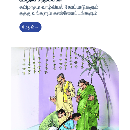
தமிழர்தம் வாழ்வியல் கோட்பாடுகளும்
தத்துவங்களும் கண்ணோட்டங்களும்
மேலும்→