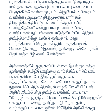
எழுத்தின் சிறப்பினை எடுத்துக்காட்டுவதாகும்.
மனிதன் உண்பதன்வழி உடல் (மெய்) எடையைப்
பெருக்கிக்கொள்ள முடியும். அதுபோல் உயிரையும்
வளர்க்க முடியுமா? திருமூலநாயனார் தம்
திருமந்திரத்தில் “உடல் வளர்த்தேன் உயிர்
வளர்த்தேனே” என்று பாடியுள்ளார். உயிரை
வளர்ப்பதன் நுட்பங்களை எடுத்தியம்பிய ஆற்றல்
தமிழ்மொழிக்கு உண்டு என்பதால் அது
வாழ்த்தினைப் பெறுவதற்குரிய தகுதியைக்
கொண்டுள்ளது. அதனால், தமிழை முன்னோர்கள்
தெய்வத்தமிழ் எனப் போற்றினர்.
அக்காலத்தில் ஒரு காப்பியத்தை இயற்றுவதற்கு
முன்னர்த் தமிழ்மொழியை வாழ்த்திப் பாடும் மரபு
புலவர்களிடையே இருந்துள்ளது. பெ.
சுந்தரம்பிள்ளை, மனோன்மணீயம் என்னும் நாடக
நூலை 1891ஆம் ஆண்டில் எழுதி வெளியிட்டார்.
அதில் இடம்பெற்ற தமிழ் வணக்கப் பாடலான
“நீராருங் கடலுடுத்த நிலமடந்தைக் கெழிலொழுகும்”
என்னும் பாடலைத் தமிழ்நாட்டு அரசு, தமிழ்
வாழ்த்துப் பாடலாக ஜூன் 1970இல் அறிவித்தது.