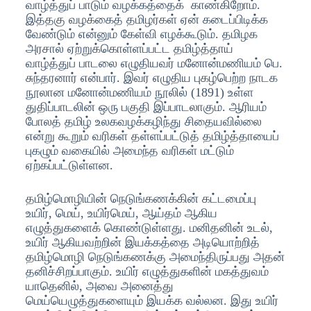
வாழ்த்துப் பாடும் வழக்கத்தைக் காண்கிறோம்.
இத்தகு வழக்கைத் தமிழர்கள் ஏன் கடைப்பிடிக்க
வேண்டும் என்னும் கேள்வி எழக்கூடும். தமிழக
அரசால் ஏற்றுக்கொள்ளப்பட்ட தமிழ்த்தாய்
வாழ்த்துப் பாடலை எழுதியவர் மனோன்மணியம் பெ.
சுந்தரனார் என்பார். இவர் எழுதிய புகழ்பெற்ற நாடக
நூலான மனோன்மணியம் நூலில் (1891) உள்ள
துதிப்பாடலின் ஒரு பகுதி இப்பாடலாகும். ஆரியம்
போலத் தமிழ் உலகவழக்கழிந்து சிதையவில்லை
என்று கூறும் வரிகள் தள்ளப்பட்டுத் தமிழ்த்தாயைப்
புகழும் வகையில் அமைந்த வரிகள் மட்டும்
ஏற்கப்பட்டுள்ளன.
தமிழ்மொழியின் நெடுங்கணக்கின் கட்டமைப்பு
உயிர், மெய், உயிர்மெய், ஆய்தம் ஆகிய
எழுத்துகளைக் கொண்டுள்ளது. மனிதனின் உடல்,
உயிர் ஆகியவற்றின் இயக்கத்தை அடியொற்றித்
தமிழ்மொழி நெடுங்கணக்கு அமைந்திருப்பது அதன்
தனிச்சிறப்பாகும். உயிர் எழுத்துகளின் மகத்துவம்
யாதெனில், அவை அனைத்து
மெய்யெழுத்துகளையும் இயக்க வல்லன. இது உயிர்