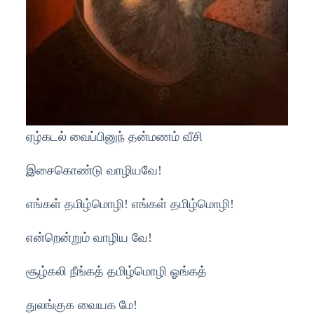
ஏழ்கடல் வைப்பினுந் தன்மணம் வீசி
இசைகொண்டு வாழியவே!
எங்கள் தமிழ்மொழி! எங்கள் தமிழ்மொழி!
என்றென்றும் வாழிய வே!
சூழ்கலி நீங்கத் தமிழ்மொழி ஓங்கத்
துலங்குக வையக மே!