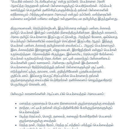
‘பெயரில் எல்லாம் அடங்கியுள்ளது’ என்று நம்பினர். பெயர்களை அலசி
ஆராய்ந்த பிறகுதான் தங்கள் பிள்ளைகளுக்குப் பெயரிடுவார்கள். அப்பெயர்
உணர்த்தும் பொருளின் தனிச்சிறப்புகளுக்கேற்பத் தங்கள் பிள்ளைகளின்
எதிர்காலமும் அர்த்தமுள்ளதாக அமையும் என்றும் நம்பினர். வார்த்தையின்
வல்லமை வாழ்வின் மகிமை என்னும் உள்ளுணர்வு பல தமிழர்க்கு இருந்துள்ளது.
திருமாவளவன், நெடுஞ்செழியன், இரும்பொறை என்னும் பண்டைக்காலத்
தமிழ்ப் பெயர்கள் இன்றும் மனத்தில் நிலைத்திருக்கின்றன. இதற்குக் காரணம்,
அவை தமிழ்ப் பெயர்களாக இருப்பது மட்டுமன்று. அதற்கும் மேலாக, ஒவ்வொரு
பெயர்க்கும் பின்னணியில் வரலாற்றுச் செய்திகள் இருப்பதே ஆகும். இத்தகு
பெயர்கள் பண்டைக்காலத் தமிழர்களால் வைக்கப்பட்ட அழகுப் பெயர்களாகும்.
இடைக்காலத்தில் இராஜராஜன், விஜயாலயன், இராஜேந்திரன் என்னும் பெயர்கள்
உருவெடுத்தன. பிற்காலத்தில் கிருத்துவ, இஸ்லாமிய, பிறமொழிச் சேர்க்கைப்
பெயர்கள் உருவெடுக்கத் தொடங்கின. நாட்டின் வரலாற்றுப் பின்னணியைப்
பெயர்களின் மூலம் உணரலாம். அன்றைய தமிழர்கள் இயற்கைசார்
பெயர்களையும் தேர்ந்தெடுத்துத் தங்கள் பிள்ளைகளுக்குச் சூட்டினர்.
எடுத்துக்காட்டிற்கு, தாமரை, மலர், குறிஞ்சிவேலன் முதலியவற்றைக்
குறிப்பிடலாம். இவ்வாறு பொருட்சிறப்புமிக்க பெயர்களைத் தங்கள்
குழந்தைகளுக்கு வைப்பதில் பெற்றோர்கள் தனிக்கவனம் செலுத்துவதோடு
பெருமிதமும் கொண்டனர்.
பின்வரும் காரணங்களின் அடிப்படையில் பெயர்வைத்தல் அமையலாம்:
மறைந்த மூதாதையர் பெயரை நினைவாகக் குழந்தைகளுக்கு வைத்தல்
தாத்தா, பாட்டியர் தங்கள் விருப்பத்தின்பேரில் பேரக்குழந்தைகளுக்குப்
பெயர்வைத்தல்
பிடித்த தெய்வம், மொழி, தலைவர், கலைஞர் போன்றோரின் பெயரைக்
குழந்தைகளுக்கு வைத்தல்
பிறந்த நாள், பிறந்த நேரம், பிறந்த நட்சத்திரம் பார்த்துப் பெயர்வைத்தல்