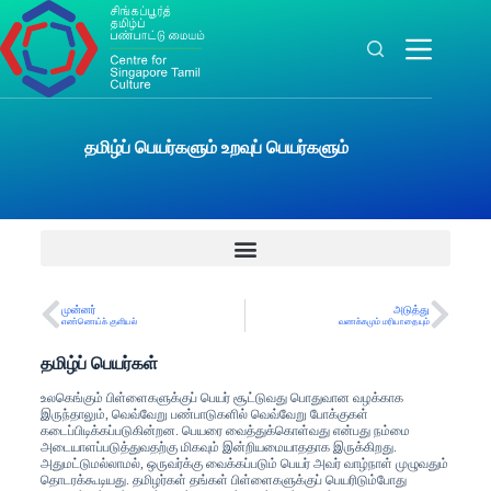
தமிழ்ப் பெயர்களும் உறவுப் பெயர்களும்
முன்னர்
அடுத்து
எண்ணெய்க் குளியல்
வணக்கமும் மரியாதையும்
தமிழ்ப் பெயர்கள்
உலகெங்கும் பிள்ளைகளுக்குப் பெயர் சூட்டுவது பொதுவான வழக்காக
இருந்தாலும், வெவ்வேறு பண்பாடுகளில் வெவ்வேறு போக்குகள்
கடைப்பிடிக்கப்படுகின்றன. பெயரை வைத்துக்கொள்வது என்பது நம்மை
அடையாளப்படுத்துவதற்கு மிகவும் இன்றியமையாததாக இருக்கிறது.
அதுமட்டுமல்லாமல், ஒருவர்க்கு வைக்கப்படும் பெயர் அவர் வாழ்நாள் முழுவதும்
தொடரக்கூடியது. தமிழர்கள் தங்கள் பிள்ளைகளுக்குப் பெயரிடும்போது