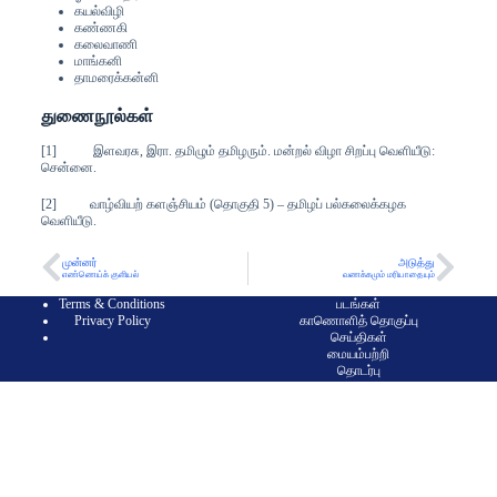
கயல்விழி
கண்ணகி
கலைவாணி
மாங்கனி
தாமரைக்கன்னி
துணைநூல்கள்
[1] இளவரசு, இரா. தமிழும் தமிழரும். மன்றல் விழா சிறப்பு வெளியீடு:
சென்னை.
[2] வாழ்வியற் களஞ்சியம் (தொகுதி 5) – தமிழப் பல்கலைக்கழக
வெளியீடு.
முன்னர்
அடுத்து
எண்ணெய்க் குளியல்
வணக்கமும் மரியாதையும்
Terms & Conditions
படங்கள்
Privacy Policy
காணொளித் தொகுப்பு
செய்திகள்
மையம்பற்றி
தொடர்பு
Welcome to use any material from this website for any educational purpose but