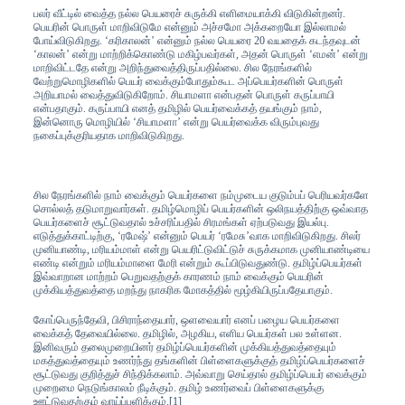
பலர் வீட்டில் வைத்த நல்ல பெயரைச் சுருக்கி எளிமையாக்கி விடுகின்றனர்.
பெயரின் பொருள் மாறிவிடுமே என்னும் அச்சமோ அக்கறையோ இல்லாமல்
போய்விடுகிறது. ‘கரிகாலன்’ என்னும் நல்ல பெயரை 20 வயதைக் கடந்தவுடன்
‘காலன்’ என்று மாற்றிக்கொண்டு மகிழ்பவர்கள், அதன் பொருள் ‘எமன்’ என்று
மாறிவிட்டதே என்று அறிந்துவைத்திருப்பதில்லை. சில நேரங்களில்
வேற்றுமொழிகளில் பெயர் வைக்கும்போதும்கூட அப்பெயர்களின் பொருள்
அறியாமல் வைத்துவிடுகிறோம். சியாமளா என்பதன் பொருள் கருப்பாயி
என்பதாகும். கருப்பாயி எனத் தமிழில் பெயர்வைக்கத் தயங்கும் நாம்,
இன்னொரு மொழியில் ‘சியாமளா’ என்று பெயர்வைக்க விரும்புவது
நகைப்புக்குரியதாக மாறிவிடுகிறது.
சில நேரங்களில் நாம் வைக்கும் பெயர்களை நம்முடைய குடும்பப் பெரியவர்களே
சொல்லத் தடுமாறுவார்கள். தமிழ்மொழிப் பெயர்களின் ஒலிநயத்திற்கு ஒவ்வாத
பெயர்களைச் சூட்டுவதால் உச்சரிப்பதில் சிரமங்கள் ஏற்படுவது இயல்பு.
எடுத்துக்காட்டிற்கு, ‘ரமேஷ்’ என்னும் பெயர் ‘ரமேசு’வாக மாறிவிடுகிறது. சிலர்
முனியாண்டி, மரியம்மாள் என்று பெயரிட்டுவிட்டுச் சுருக்கமாக முனியாண்டியை
எண்டி என்றும் மரியம்மாளை மேரி என்றும் கூப்பிடுவதுண்டு. தமிழ்ப்பெயர்கள்
இவ்வாறான மாற்றம் பெறுவதற்குக் காரணம் நாம் வைக்கும் பெயரின்
முக்கியத்துவத்தை மறந்து நாகரிக மோகத்தில் மூழ்கியிருப்பதேயாகும்.
கோப்பெருந்தேவி, பிசிராந்தையார், ஒளவையார் எனப் பழைய பெயர்களை
வைக்கத் தேவையில்லை. தமிழில், அழகிய, எளிய பெயர்கள் பல உள்ளன.
இனிவரும் தலைமுறையினர் தமிழ்ப்பெயர்களின் முக்கியத்துவத்தையும்
மகத்துவத்தையும் உணர்ந்து தங்களின் பிள்ளைகளுக்குத் தமிழ்ப்பெயர்களைச்
சூட்டுவது குறித்துச் சிந்திக்கலாம். அவ்வாறு செய்தால் தமிழ்ப்பெயர் வைக்கும்
முறைமை நெடுங்காலம் நீடிக்கும். தமிழ் உணர்வைப் பிள்ளைகளுக்கு
ஊட்டுவதற்கும் வாய்ப்பளிக்கும்.[1]