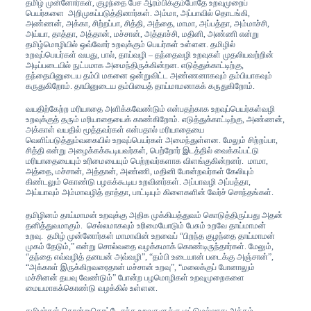
தமிழ் முன்னோர்கள், குழந்தை பேச ஆரம்பிக்கும்போதே உறவுமுறைப்
பெயர்களை அறிமுகப்படுத்தினார்கள். அம்மா, அப்பாவில் தொடங்கி,
அண்ணன், அக்கா, சிற்றப்பா, சித்தி, அத்தை, மாமா, அப்பத்தா, அம்மாச்சி,
அய்யா, தாத்தா, அத்தான், மச்சான், அத்தாச்சி, மதினி, அண்ணி என்று
தமிழ்மொழியில் ஒவ்வோர் உறவுக்கும் பெயர்கள் உள்ளன. தமிழில்
உறவுப்பெயர்கள் வயது, பால், தாய்வழி – தந்தைவழி உறவுகள் முதலியவற்றின்
அடிப்படையில் நுட்பமாக அமைந்திருக்கின்றன. எடுத்துக்காட்டிற்கு,
தந்தையினுடைய தம்பி மகனை ஒன்றுவிட்ட அண்ணனாகவும் தம்பியாகவும்
கருதுகிறோம். தாயினுடைய தம்பியைத் தாய்மாமனாகக் கருதுகிறோம்.
வயதிற்கேற்ற மரியாதை அளிக்கவேண்டும் என்பதற்காக உறவுப்பெயர்கள்வழி
உறவுக்குத் தரும் மரியாதையைக் காண்கிறோம். எடுத்துக்காட்டிற்கு, அண்ணன்,
அக்காள் வயதில் மூத்தவர்கள் என்பதால் மரியாதையை
வெளிப்படுத்தும்வகையில் உறவுப்பெயர்கள் அமைந்துள்ளன. மேலும் சிற்றப்பா,
சித்தி என்று அழைக்கக்கூடியவர்கள், பெற்றோர் இடத்தில் வைக்கப்பட்டு
மரியாதையையும் உரிமையையும் பெற்றவர்களாக விளங்குகின்றனர். மாமா,
அத்தை, மச்சான், அத்தான், அண்ணி, மதினி போன்றவர்கள் கேலியும்
கிண்டலும் கொண்டு பழகக்கூடிய உறவினர்கள். அப்பாவழி அப்பத்தா,
அய்யாவும் அம்மாவழித் தாத்தா, பாட்டியும் கிளைகளின் வேர்ச் சொந்தங்கள்.
தமிழினம் தாய்மாமன் உறவுக்கு அதிக முக்கியத்துவம் கொடுத்திருப்பது அதன்
தனித்துவமாகும். செல்லமாகவும் உரிமையோடும் பேசும் உறவே தாய்மாமன்
உறவு. தமிழ் முன்னோர்கள் மாமாவின் உறவைப் “பிறந்த குழந்தை தாய்மாமன்
முகம் தேடும்,” என்று சொல்வதை வழக்கமாக் கொண்டிருந்தார்கள். மேலும்,
“தந்தை எவ்வழித் தனயன் அவ்வழி”, “தம்பி உடையான் படைக்கு அஞ்சான்”,
“அக்காள் இருக்கிறவரைதான் மச்சான் உறவு”, “மலைக்குப் போனாலும்
மச்சினன் தயவு வேண்டும்” போன்ற பழமொழிகள் உறவுமுறைகளை
மையமாகக்கொண்டு வழக்கில் உள்ளன.