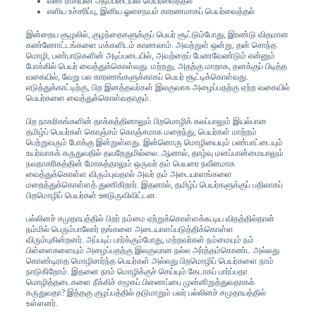
எண் ராசியின் அடிப்படையில் பெயர்வைத்தல்
எளிய உச்சரிப்பு, இனிய ஓசைநயம் காரணமாகப் பெயர்வைத்தல்
இன்றைய சூழலில், குழந்தைகளுக்குப் பெயர் சூட்டும்போது, இரண்டு விதமான
கண்ணோட்டங்களை மக்களிடம் காணலாம். அவற்றுள் ஒன்று, தன் சொந்த
மொழி, பண்பாடுகளின் அடிப்படையில், அவற்றைப் பேணவேண்டும் என்னும்
போக்கில் பெயர் வைத்துக்கொள்வது. மற்றது, அதற்கு மாறாக, தனக்குப் பிடித்த
வகையில், வேறு பல காரணங்களுக்காகப் பெயர் சூட்டிக்கொள்வது.
எடுத்துக்காட்டிற்கு, பிற இனத்தவர்கள் இலகுவாக அழைப்பதற்கு ஏற்ற வகையில்
பெயர்களை வைத்துக்கொள்வதாகும்.
பிற நாகரிகங்களின் தாக்கத்தினாலும் பிறமொழிக் கலப்பாலும் இயல்பான
தமிழ்ப் பெயர்கள் கொஞ்சம் கொஞ்சமாக மறைந்து, பெயர்கள் மாற்றம்
பெற்றுவரும் போக்கு இன்றுள்ளது. இன்னொரு மொழியையும் பண்பாட்டையும்
உயர்வாகக் கருதுவதில் தவறேதுமில்லை. ஆனால், தாழ்வு மனப்பான்மையாலும்
நவநாகரிகத்தின் மோகத்தாலும் ஒருவர் தம் பெயரை நவீனமாக
வைத்துக்கொள்ள விரும்புவதால் அவர் தம் அடையாளங்களை
மறைத்துக்கொள்ளத் துணிகிறார். இதனால், தமிழ்ப் பெயர்களுக்குப் பதிலாகப்
பிறமொழிப் பெயர்கள் ஊடுருவிவிட்டன.
பல்லினச் சமுதாயத்தில் பிறர் நம்மை ஏற்றுக்கொள்ளக்கூடிய விதத்தில்தான்
நம்மில் பெரும்பாலோர் தங்களை அடையாளப்படுத்திக்கொள்ள
விரும்புகின்றனர். அப்படிப் பார்க்கும்போது, மற்றவர்கள் நம்மையும் நம்
பிள்ளைகளையும் அழைப்பதற்கு இலகுவான நல்ல அர்த்தம்கொண்ட அல்லது
கொண்டிராத மொழிசார்ந்த பெயர்கள் அல்லது பிறமொழிப் பெயர்களை நாம்
நாடுகிறோம். இதனை நாம் மொழிக்குச் செய்யும் கேடாகப் பார்ப்பதா
மொழித்தடைகளை நீக்கிச் சமூகப் பிணைப்பை முன்னிறுத்துவதாகக்
கருதுவதா? இத்தகு குழப்பத்தில் தடுமாறும் பலர் பல்லினச் சமுதாயத்தில்
உள்ளனர்.