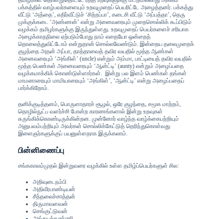
தமிழர்கள் தொன்றுதொட்டே ரத்த உறவுகளுக்கு மட்டுமல்லாது அக்கம்
பக்கத்தில் வாழ்பவர்களையும் உறவுமுறைப் பெயரிட்டே அழைத்தனர். பக்கத்து
வீட்டு ‘அத்தை’, எதிர்வீட்டுச் ‘சிற்றப்பா’, கடைசி வீட்டு ‘அப்பத்தா’, தெரு
முக்குக்கடை ‘அண்ணன்’ என்று அனைவரையும் முறைசொல்லிக் கூப்பிடும்
வழக்கம் தமிழர்களுக்கு இருந்துள்ளது. உறவுமுறைப் பெயர்களைச் சரியாக
அழைக்காதநிலை ஏற்படும்போது நாம் எதையோ ஒன்றைத்
தொலைத்துவிட்டோம் என்றுதான் சொல்லவேண்டும். இன்றைய தலைமுறைக்
குழந்தை அதன் அப்பா, தாத்தாவைத் தவிர வயதில் மூத்த ஆண்கள்
அனைவரையும் ‘அங்கிள்’ (uncle) என்றும் அம்மா, பாட்டியைத் தவிர வயதில்
மூத்த பெண்கள் அனைவரையும் ‘ஆன்ட்டி’ (aunty) என்றும் அழைப்பதை
வழக்கமாக்கிக் கொண்டுள்ளார்கள். இன்று பல இளம் பெண்கள் தங்கள்
மாமனாரையும் மாமியாரையும் ‘அங்கிள்’, ‘ஆன்ட்டி’ என்று அழைப்பதைப்
பார்க்கிறோம்.
தனிக்குடித்தனம், பொருளாதாரச் சூழல், ஒரே குழந்தை, சமூக மாற்றம்,
தொழில்நுட்ப வளர்ச்சி போன்ற காரணங்களால் இன்று உறவுகள்
சுருங்கிக்கொண்டிருக்கின்றன. முன்னோர் வாழ்ந்த வாழ்க்கைபற்றியும்
அனுபவம்பற்றியும் அவர்கள் சொல்லிக்கேட்டுத் தெரிந்துகொள்வது
இளைஞர்களுக்குப் பயனுள்ளதாக இருக்கலாம்.
பின்னிணைப்பு
சங்ககாலம்முதல் இன்றுவரை வழக்கில் உள்ள தமிழ்ப்பெயர்களுள் சில:
அறிவுடைநம்பி
அதிவீரபாண்டியன்
சீத்தலைச்சாத்தன்
திருமாவளவன்
செங்குட்டுவன்
அங்கயற்கண்ணி