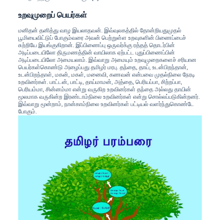
உறவுமுறைப் பெயர்கள்
மனிதன் தனித்து வாழ இயலாதவன். இவ்வுலகத்தில் தோன்றியதுமுதல்
பூமியைவிட்டுப் போகும்வரை அவன் பெற்றுள்ள உறவுகளின் பிணைப்பைச்
சுற்றியே இயங்குகிறான். இப்பிணைப்பு ஒருவர்க்கு ரத்தத் தொடர்பின்
அடிப்படையிலோ திருமணத்தின் வாயிலாக ஏற்பட்ட புதுப்பிணைப்பின்
அடிப்படையிலோ அமையலாம். இவ்வாறு அமையும் உறவுமுறைகளைச் சரியான
பெயர்கள்கொண்டு அழைப்பது தமிழர் மரபு. தந்தை, தாய், உடன்பிறந்தான்,
உடன்பிறந்தாள், மகன், மகள், மனைவி, கணவன் என்பவை முதல்நிலை நேரடி
உறவினர்கள். பாட்டன், பாட்டி, தாய்மாமன், அத்தை, பெரியப்பா, சிற்றப்பா,
பெரியம்மா, சின்னம்மா என்று வருகிற உறவினர்கள் தந்தை அல்லது தாயின்
மூலமாக வருகின்ற இரண்டாம்நிலை உறவினர்கள் என்று சொல்லப்படுகின்றனர்.
இவ்வாறு மூன்றாம், நான்காம்நிலை உறவினர்கள் பட்டியல் வளர்ந்துகொண்டே
போகும்.