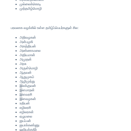
முல்லைக்கொடி
முத்தமிழ்மொழி
பரவலாக வழக்கில் உள்ள தமிழ்ப்பெயர்களுள் சில:
அறிவழகன்
அன்பழகி
அகத்தியன்
அண்ணாமலை
அதியமான்
அமுதன்
அரசு
அருள்மொழி
ஆதவன்
ஆறுமுகம்
ஆழிமுத்து
இலக்குவன்
இளமாறன்
இளவரசி
இளவழகன்
உதியன்
எழிலரசி
எழிலரசன்
ஏழுமலை
ஐயப்பன்
ஐயாக்கண்ணு
ஓவியக்கதிர்