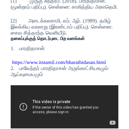
[1] முருகு சுந்தரம். (2018). பாரதிதாசன்.
(மூன்றாம் பதிப்பு). சென்னை: சாகித்திய அகாதெமி.
[2] அடைக்கலசாமி, எம். ஆர். (1989). தமிழ்
இலக்கிய வரலாறு (இரண்டாம் பதிப்பு). சென்னை:
சைவ சித்தாந்த வெளியீடு.
தலைப்புக்குத் தொடர்புடை பிற வளங்கள்
1. பாரதிதாசன்
https://www.itstamil.com/bharathidasan.html
2. பாவேந்தர் பாரதிதாசன் அருங்காட்சியகமும்
ஆய்வுமையமும்