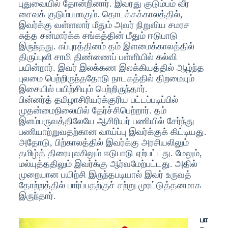
புதுவையில் தோன்றினார். இவரது குடும்பம் வீர
சைவக் குடும்பமாகும். தொடக்கக்காலத்தில்,
இவர்க்கு வள்ளலார் மீதும் அவர் நிறுவிய சமரச
சுத்த சன்மார்க்க சங்கத்தின் மீதும் ஈடுபாடு
இருந்தது. சுப்புரத்தினம் தம் இளமைக்காலத்தில்
திருப்புளி சாமி திண்ணைப் பள்ளியில் கல்வி
பயின்றார். இவர் இலக்கண இலக்கியத்தில் ஆழ்ந்த
புலமை பெற்றிருந்ததோடு நாடகத்தில் திறமையும்
இசையில் பயிற்சியும் பெற்றிருந்தார்.
பின்னர்த் தமிழாசிரியர்க்குரிய பட்டப்படிப்பில்
முதன்மைநிலையில் தேர்ச்சிபெற்றார். தம்
இளம்பருவத்திலேயே ஆசிரியர் பணியில் சேர்ந்து
பணியாற்றுவதற்கான வாய்ப்பு இவர்க்குக் கிட்டியது.
அதோடு, பிற்காலத்தில் இவர்க்கு அரசியலிலும்
தமிழ்த் திரையுலகிலும் ஈடுபாடு ஏற்பட்டது. மேலும்,
மல்யுத்ததிலும் இவர்க்கு ஆர்வமேற்பட்டது. அதில்
முறையான பயிற்சி இருந்தபடியால் இவர் உருவத்
தோற்றத்தில் பார்ப்பதற்குச் சற்று முரட்டுத்தனமாக
இருந்தார்.
பா