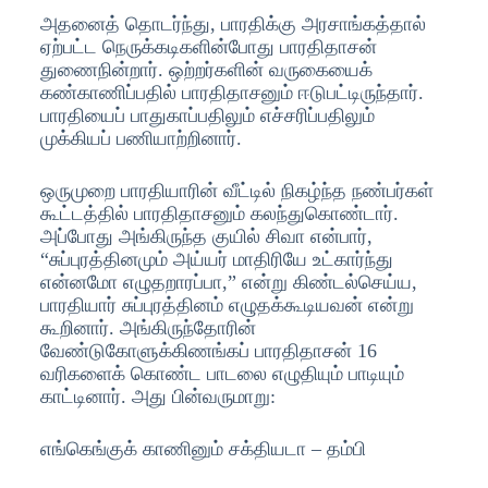
அதனைத் தொடர்ந்து, பாரதிக்கு அரசாங்கத்தால்
ஏற்பட்ட நெருக்கடிகளின்போது பாரதிதாசன்
துணைநின்றார். ஒற்றர்களின் வருகையைக்
கண்காணிப்பதில் பாரதிதாசனும் ஈடுபட்டிருந்தார்.
பாரதியைப் பாதுகாப்பதிலும் எச்சரிப்பதிலும்
முக்கியப் பணியாற்றினார்.
ஒருமுறை பாரதியாரின் வீட்டில் நிகழ்ந்த நண்பர்கள்
கூட்டத்தில் பாரதிதாசனும் கலந்துகொண்டார்.
அப்போது அங்கிருந்த குயில் சிவா என்பார்,
“சுப்புரத்தினமும் அய்யர் மாதிரியே உட்கார்ந்து
என்னமோ எழுதறாரப்பா,” என்று கிண்டல்செய்ய,
பாரதியார் சுப்புரத்தினம் எழுதக்கூடியவன் என்று
கூறினார். அங்கிருந்தோரின்
வேண்டுகோளுக்கிணங்கப் பாரதிதாசன் 16
வரிகளைக் கொண்ட பாடலை எழுதியும் பாடியும்
காட்டினார். அது பின்வருமாறு:
எங்கெங்குக் காணினும் சக்தியடா – தம்பி