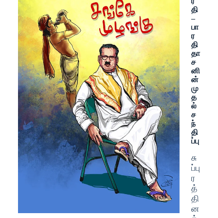
ர
தி
–
பா
ர
தி
தா
ச
னி
ன்
மு
த
ல்
ச
ந்
தி
ப்பு
சு
ப்பு
ர
த்
தி
ன