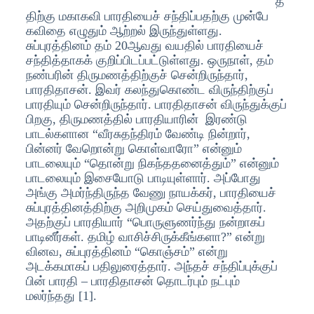
த்
திற்கு மகாகவி பாரதியைச் சந்திப்பதற்கு முன்பே
கவிதை எழுதும் ஆற்றல் இருந்துள்ளது.
சுப்புரத்தினம் தம் 20ஆவது வயதில் பாரதியைச்
சந்தித்தாகக் குறிப்பிடப்பட்டுள்ளது. ஒருநாள், தம்
நண்பரின் திருமணத்திற்குச் சென்றிருந்தார்,
பாரதிதாசன். இவர் கலந்துகொண்ட விருந்திற்குப்
பாரதியும் சென்றிருந்தார். பாரதிதாசன் விருந்துக்குப்
பிறகு, திருமணத்தில் பாரதியாரின் இரண்டு
பாடல்களான “வீரசுதந்திரம் வேண்டி நின்றார்,
பின்னர் வேறொன்று கொள்வாரோ” என்னும்
பாடலையும் “தொன்று நிகந்ததனைத்தும்” என்னும்
பாடலையும் இசையோடு பாடியுள்ளார். அப்போது
அங்கு அமர்ந்திருந்த வேணு நாயக்கர், பாரதியைச்
சுப்புரத்தினத்திற்கு அறிமுகம் செய்துவைத்தார்.
அதற்குப் பாரதியார் “பொருளுணர்ந்து நன்றாகப்
பாடினீர்கள். தமிழ் வாசிச்சிருக்கீங்களா?” என்று
வினவ, சுப்புரத்தினம் “கொஞ்சம்” என்று
அடக்கமாகப் பதிலுரைத்தார். அந்தச் சந்திப்புக்குப்
பின் பாரதி – பாரதிதாசன் தொடர்பும் நட்பும்
மலர்ந்தது [1].