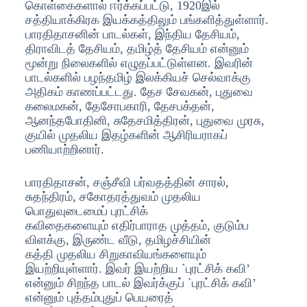
கொள்கைகளால் ஈர்க்கப்பட்டு, 1920இல்
சத்தியாக்கிரக இயக்கத்திலும் பங்களித்துள்ளார்.
பாரதிதாசனின் பாடல்கள், இந்திய தேசியம்,
திராவிடத் தேசியம், தமிழ்த் தேசியம் என்னும்
மூன்று நிலைகளில் எழுதப்பட்டுள்ளன. இவரின்
பாடல்களில் பழந்தமிழ் இலக்கியச் செல்வாக்கு
அதிகம் காணப்பட்டது. தேச சேவகன், புதுவை
கலைமகன், தேசோபகாரி, தேசபக்தன்,
ஆனந்தபோதினி, சுதேசமித்திரன், புதுவை முரசு,
குயில் முதலிய இதழ்களின் ஆசிரியராகப்
பணியாற்றினார்.
பாரதிதாசன், சஞ்சீவி பர்வதத்தின் சாரல்,
சுதந்திரம், சகோதரத்துவம் முதலிய
பொதுவுடைமைப் புரட்சிக்
கவிதைகளையும் எதிர்பாராத முத்தம், குடும்ப
விளக்கு, இருண்ட வீடு, தமிழச்சியின்
கத்தி முதலிய சிறுகாவியங்களையும்
இயற்றியுள்ளார். இவர் இயற்றிய `புரட்சிக் கவி’
என்னும் சிறந்த பாடல் இவர்க்குப் `புரட்சிக் கவி’
என்னும் புத்தம்புதுப் பெயரைத்