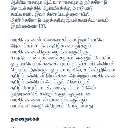
ஆசிரியராகவும் ஆய்வாளராகவும் இருந்ததோடு
தொடக்கத்தில் ஆன்மீகத்திலும் ஈடுபாடு
காட்டினார். இவர் திரைப்படத்துறையில்
மிளிர்ந்ததோடு பகுத்தறிவு இயக்கவாதியாகவும்
இருந்துள்ளார்[3].
பாரதிதாசனின் நினைவாகப் தமிழ்நாடு மாநில
அரசாங்கம் சிறந்த தமிழ்க் கவிஞர்க்குப்
பாரதிதாசன் விருது வழங்கி வருகிறது.
‘பாரதிதாசன் பல்கலைக்கழகம்’ என்னும் பெயரில்
ஒரு மாநிலப் பல்கலைக்கழகம் திருச்சிராப்பள்ளியில்
நிறுவப்பட்டுள்ளது. ஒரு காலத்தில், சிங்கப்பூரில் பல
தமிழ்ப் பள்ளிகள் இயங்கின. அவற்றுள் பாரதிதாசன்
தமிழ்ப் பள்ளியும் அடங்கும். சிங்கப்பூர்த்
தமிழ்மொழிப் பாடக்கலைத்திட்டம், 20ஆம்
நூற்றாண்டுக் கவிஞர்களுள் ஒருவரான
பாரதிதாசனை நம் மாணவர்களுக்குப்
பாடங்களின்வழி அறிமுகம் செய்துள்ளது.
துணைநூல்கள்