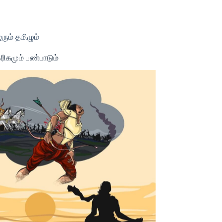
ையம்பற்றி
தொடர்பு
English
ரும் தமிழும்
கரிகமும் பண்பாடும்