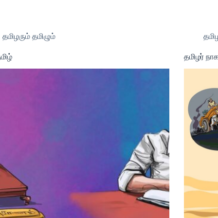
திட்டங்கள்
தமிழ் மின்மரபுடைமை
ஊடகம்
ம
தமிழரும் தமிழும்
தமிழ
மிழ்
தமிழர் நா