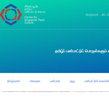
நிகழ்வுகள்
திட்ட
தமிழ்ப் பண்பாட்டுப் பொருள்களும் 
நிகழ்வுகள்
அகவுரை
பண்பாடு
குழு
பண்பாட்டுக் கலைச்