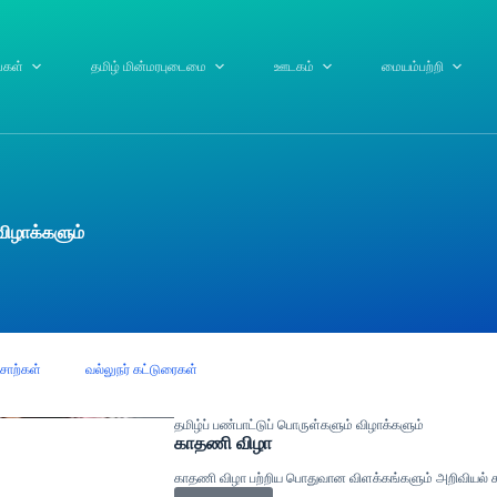
ங்கள்
தமிழ் மின்மரபுடைமை
ஊடகம்
மையம்பற்றி
விழாக்களும்
சொற்கள்
வல்லுநர் கட்டுரைகள்
தமிழ்ப் பண்பாட்டுப் பொருள்களும் விழாக்களும்
காதணி விழா
காதணி விழா பற்றிய பொதுவான விளக்கங்களும் அறிவியல்